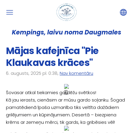
Kempings, laivu noma Daugmales
Mājas kafejnīca "Pie
Klaukavas krāces"
6. augusts, 2025 pl. 0:38,
Nav komentāru
Šovasar atkal tiekamies gardēžu svētkos!
Kā jau ierasts, cienāsim ar mūsu gardo soļanku. Šogad
pamatēdienā īpaša uzmanība tiks veltīta dažādiem
grilējumiem un kūpinājumiem. Desertā – biezpiena
krēms ar zemeņu mērci, tik gards, ka gribēsies vēl!