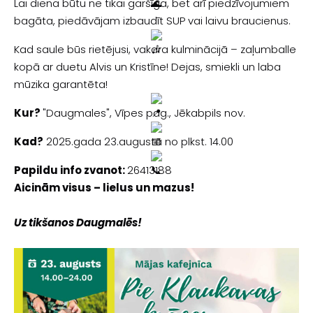
Lai diena būtu ne tikai garšīga, bet arī piedzīvojumiem
bagāta, piedāvājam izbaudīt SUP vai laivu braucienus.
Kad saule būs rietējusi, vakara kulminācijā – zaļumballe
kopā ar duetu Alvis un Kristīne! Dejas, smiekli un laba
mūzika garantēta!
Kur?
"Daugmales", Vīpes pag., Jēkabpils nov.
Kad?
2025.gada 23.augustā no plkst. 14.00
Papildu info zvanot:
26413188
Aicinām visus – lielus un mazus!
Uz tikšanos Daugmalēs!