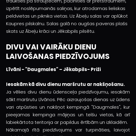
traukties pa straujtecēm, pacīnīties ar pretstraumēm,
izpētīt noslēpumainās saliņas, kur atrodamas lieliskas
peldvietas un piknika vietas. Uz Ābeļu salas var aplūkot
Kaupres pilskalnu. Salas galā no augšas paveras plašs
skats uz Ābeļu krāci un Jēkabpils pilsētu.
DIVU VAI VAIRĀKU DIENU
LAIVOŠANAS PIEDZĪVOJUMS
Līvāni - "Daugmales" – Jēkabpils- Priži
Iesakām kā divu dienu maršrutu ar nakšņošanu.
Ja vēlies divu dienu ūdensceļa piedzīvojumu, iesakām
sākt maršrutu Līvānos. Pēc aizraujošas dienas uz ūdens
vari atpūsties un nakšņot kempingā "Daugmales", kur
pieejamas kempinga mājiņas un telšu vietas, kā arī
labiekārtota teritorija ar papildus ērtībām un izklaidēm.
Nākamajā rītā piedzīvojums var turpināties, laivojot