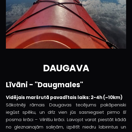
DAUGAVA
Līvāni - "Daugmales"
Vidējais maršrutā pavadītais laiks: 2-4h (~10km)
Sākotnēji rāmais Daugavas tecējums pakāpeniski
iegūst spēku, un drīz vien jūs sasniegsiet pirmo šī
posma krāci – Vilnīšu krāci. Laivojot varat piestāt kādā
no gleznainajām saliņām, izpētīt niedru labirintus un