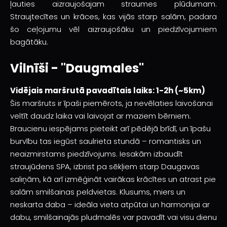
ļauties aizraujošajam straumes plūdumam.
Straujtecītes un krāces, kas vijās starp salām, padara
šo ceļojumu vēl aizraujošāku un piedzīvojumiem
bagātāku.
Vilnīši - "Daugmales"
Vidējais maršrutā pavadītais laiks: 1-2h (~5km)
Šis maršruts ir īpaši piemērots, ja nevēlaties laivošanai
veltīt daudz laika vai laivojat ar maziem bērniem.
Braucienu iespējams pieteikt arī pēdējā brīdī, un īpašu
burvību tas iegūst saulrieta stundā – romantisks un
neaizmirstams piedzīvojums. Iesakām izbaudīt
straujūdens SPA, izbrist pa sēkļiem starp Daugavas
saliņām, kā arī izmēģināt vairākas krācītes un atrast pie
salām smilšainas peldvietas. Klusums, miers un
neskarta daba – ideāla vieta atpūtai un harmonijai ar
dabu, smilšainajās pludmalēs var pavadīt vai visu dienu