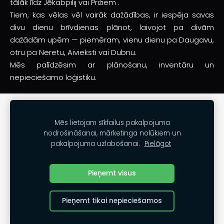
tālāk līdz Jēkabpilij vai Prižiem .
Tiem, kas vēlas vēl vairāk dažādības, ir iespēja savas
divu dienu brīvdienas plānot, laivojot pa divām
dažādām upēm — piemēram, vienu dienu pa Daugavu,
otru pa Neretu, Aivieksti vai Dubnu.
Mēs palīdzēsim ar plānošanu, inventāru un
nepieciešamo loģistiku.
SĪKDATNES
Mēs lietojam sīkfailus pakalpojuma
nodrošināšanai, mārketinga nolūkiem un
Kontakti
pakalpojuma uzlabošanai.
Pielāgot
Noteikumi
www.daugmales.lv
Pieņemt visus
Pieņemt tikai nepieciešamos