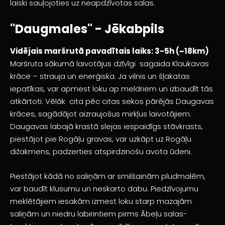
laiski sauļojoties uz neapdzīvotas salas.
"Daugmales" - Jēkabpils
Vidējais maršrutā pavadītais laiks: 3-5h (~18km)
Maršruta sākumā laivotājus dzīvīgi sagaida Klaukavas
krāce – strauja un enerģiska. Ja vilnis un šļakatas
iepatīkas, var apmest loku ap meldriem un izbaudīt tās
atkārtoti. Vēlāk cita pēc citas sekos pārējās Daugavas
krāces, sagādājot aizraujošus mirkļus laivotājiem.
Daugavas labajā krastā slejas iespaidīgs stāvkrasts,
piestājot pie Rogāļu gravas, var uzkāpt uz Rogāļu
dižakmens, padzerties atspirdzinošu avota ūdeni.
Piestājot kādā no saliņām ar smilšainām pludmalēm,
var baudīt klusumu un neskarto dabu. Piedzīvojumu
meklētājiem iesakām izmest loku starp mazajām
saliņām un niedru labirintiem pirms Ābeļu salas-