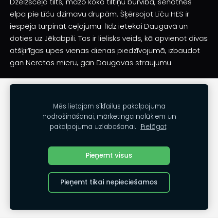
Dzelzsceļa tilts, mazo koka tiltiņu burvība, senatnes
elpa pie Līču dzirnavu drupām. Šķērsojot Līču HES ir
iespēja turpināt ceļojumu līdz ietekai Daugavā un
doties uz Jēkabpili. Tas ir lielisks veids, kā apvienot divas
atšķirīgas upes vienas dienas piedzīvojumā, izbaudot
gan Neretas mieru, gan Daugavas straujumu.
SĪKDATNES
Mēs lietojam sīkfailus pakalpojuma
nodrošināšanai, mārketinga nolūkiem un
Kontakti
pakalpojuma uzlabošanai.
Pielāgot
Noteikumi
www.daugmales.lv
Pieņemt visus
Pieņemt tikai nepieciešamos