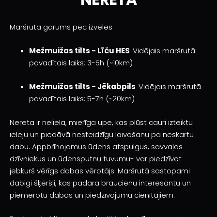
Maršruta garums pēc izvēles:
Mežmuižas tilts - Līču HES
Vidējais maršrutā
pavadītais laiks: 3-5h (~10km)
Mežmuižas tilts - Jēkabpils
Vidējais maršrutā
pavadītais laiks: 5-7h (~20km)
Nereta ir neliela, mierīga upe, kas plūst cauri izteiktu
ieleju un piedāvā nesteidzīgu laivošanu pa neskartu
dabu. Appbrīnojamus ūdens atspulgus, savvaļas
dzīvniekus un ūdensputnu tuvumu- var piedzīvot
jebkurš vērīgs dabas vērotājs. Maršrutā sastopami
dabīgi šķēršļi, kas padara braucienu interesantu un
piemērotu dabas un piedzīvojumu cienītājiem.