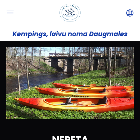
Kempings, laivu noma Daugmales
NERETA