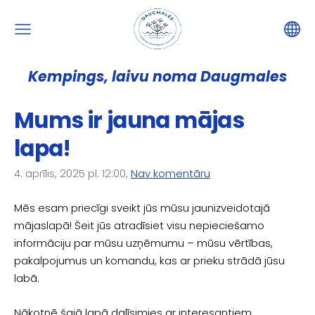
Kempings, laivu noma Daugmales
Mums ir jauna mājas
lapa!
4. aprīlis, 2025 pl. 12:00,
Nav komentāru
Mēs esam priecīgi sveikt jūs mūsu jaunizveidotajā
mājaslapā! Šeit jūs atradīsiet visu nepieciešamo
informāciju par mūsu uzņēmumu – mūsu vērtības,
pakalpojumus un komandu, kas ar prieku strādā jūsu
labā.
Nākotnē šajā lapā dalīsimies ar interesantiem