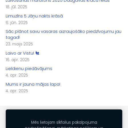
Laivošanas maratons 2025 Daugavas krāču reids
18. jūl. 2025
Limuzīns 5 Jāņu nakts krāsā
6. jūn. 2025
Sāc plānot savu vasaras aizraujošāko piedzīvojumu jau
tagad!
23. maijs 2025
Laivo ar Vistu! 🐔
16. apr. 2025
Lieldienu piedāvājums
4. apr. 2025
Mums ir jauna mājas lapa!
4. apr. 2025
SĪKDATNES
Mēs lietojam sīkfailus pakalpojuma