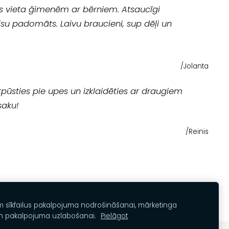
s vieta ğimenēm ar bērniem. Atsaucīgi
visu padomāts. Laivu braucieni, sup dēļi un
/Jolanta
 atpūsties pie upes un izklaidēties ar draugiem
saku!
/Reinis
m sīkfailus pakalpojuma nodrošināšanai, mārketinga
n pakalpojuma uzlabošanai.
Pielāgot