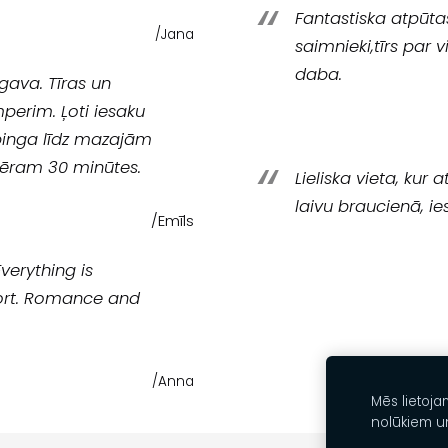
Fantastiska atpūta
/Jana
saimnieki,tīrs par 
daba.
gava. Tīras un
mperim. Ļoti iesaku
mpinga līdz mazajām
ēram 30 minūtes.
Lieliska vieta, kur
laivu braucienā, ie
/Emīls
verything is
fort. Romance and
/Anna
Mēs lietoja
nolūkiem u