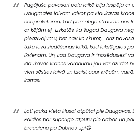
Pagājušo pavasari palu laikā bija iespēja ar 
Daugmales laivām laivot pa Klaukavas krāces
neaprakstāma, kad pamatīga straume nes laiv
ar kājām ej.. Izskatās, ka šogad Daugava neg
piedzīvojumu, bet nav ko skumt,- drīz pavasar
taku ievu ziedēšanas laikā, kad lakstīgalas po
ikvienam. Un, kad Daugava ir “nosēdusies” va
Klaukavas krāces varenumu jau var dzirdēt no
vien sēsties laivā un izlaist caur krācēm vair
kārtas!
Ļoti jauka vieta klusai atpūtai pie Daugavas. 
Paldies par superīgo atpūtu pie dabas un par
braucienu pa Dubnas upi😊