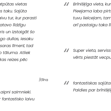
atpūtas vietas
Brīnišķīga vieta, k
 taku. Sajūta
Pieejama laba pirts
u tur, kur parasti
tuvu lielceļam, tam
atavo līdzīgu
arī pastaigu taka l
is un izstaigāt šo
go dullas, iesaku
saras līmenī, tad
Super vieta, serviss
 tāluma. Atliek
vērts piestāt vecpu
ākas reizes pēc
/Elīna
fantastiskas sajūt
Paldies par brīnišķ
Laipni saimnieki.
 fantastisko laivu