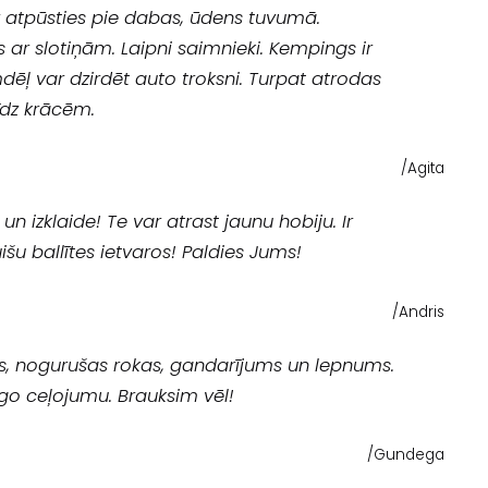
ur atpūsties pie dabas, ūdens tuvumā.
 ar slotiņām. Laipni saimnieki. Kempings ir
dēļ var dzirdēt auto troksni. Turpat atrodas
īdz krācēm.
/Agita
 un izklaide! Te var atrast jaunu hobiju. Ir
išu ballītes ietvaros! Paldies Jums!
/Andris
as, nogurušas rokas, gandarījums un lepnums.
īgo ceļojumu. Brauksim vēl!
/Gundega