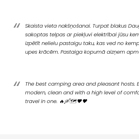
Skaista vieta nakšņošanai. Turpat blakus Dau
sakoptas telpas ar piekļuvi elektrībai jūsu ke
izpētīt nelielu pastaigu taku, kas ved no ke
upes krācēm. Pastaiga kopumā aizņem apm
The best camping area and pleasant hosts. E
modern, clean and with a high level of com
travel in one. 🔥🛶🗺🖤🖤