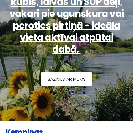
kubls, laivas un SUP dēļi,
vakari pie ugunskura vai
peroties pirtiņā - ideāla
vieta aktīvai atpūtai
dabā.
​SAZINIES AR MUMS​
Kempings