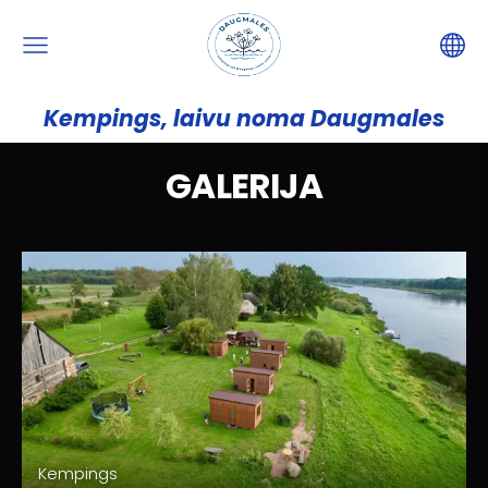
Kempings, laivu noma Daugmales
GALERIJA
Kempings