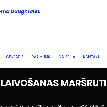
noma Daugmales
CENRĀDIS
PAR MUMS
GALERIJA
KONTAKTI
LAIVOŠANAS MARŠRUTI
jiem maršrutiem. Ja vēlaties izzināt citu upi tuvējā apkārtnē