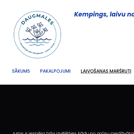
Kempings, laivu 
SĀKUMS
PAKALPOJUMI
LAIVOŠANAS MARŠRUTI
Jums ir iespēja brīvi izvēlēties kādu no mūsu piedāvāta