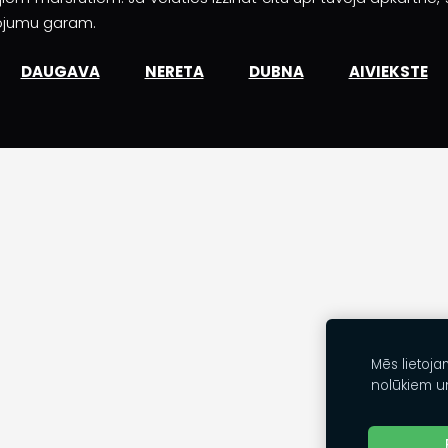
vojumu garam.
DAUGAVA
NERETA
DUBNA
AIVIEKSTE
Mēs lietoja
nolūkiem u