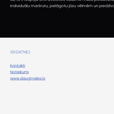
individuālu maršrutu, pielāgotu jūsu vēlmēm un piedzī
SĪKDATNES
Kontakti
Noteikumi
www.daugmales.lv