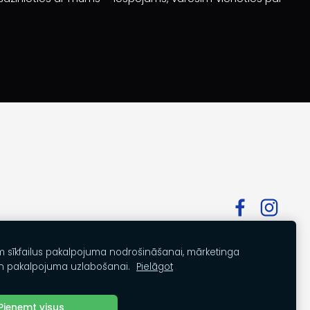
m sīkfailus pakalpojuma nodrošināšanai, mārketinga
n pakalpojuma uzlabošanai.
Pielāgot
Pieņemt visus