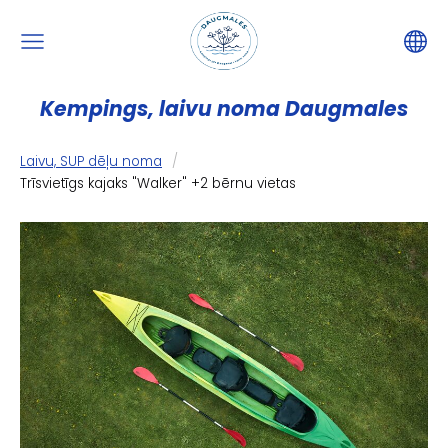
Kempings, laivu noma Daugmales
Laivu, SUP dēļu noma
Trīsvietīgs kajaks "Walker" +2 bērnu vietas