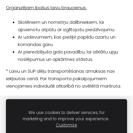
Organizējam īpašus laivu braucienus:
Skolēniem un nometņu dalībniekiem, lai
apvienotu atpūtu ar izglītojošu piedzīvojumu.
Ar uzdevumiem, kas piešķir papildu azartu un
komandas garu.
Ar pieredzējuša gida pavadību, lai atklātu upju
noslēpumus un apkārtnes stāstus.
* Laivu un SUP dēļu transportēšanas izmaksas nav
iekļautas cenā. Par transporta pakalpojumiem
vienojamies individuāli atkarībā no izvēlētā maršruta.
SĪKDATNES
We use cookies to deliver services, for
marketing and to improve your experience.
Kontakti
Customize
Noteikumi