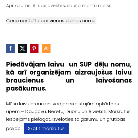
Aprīkojums: Airi, peldvestes, sauso mantu maiss.
Cena norādīta par vienas dienas nomu.
Piedāvājam laivu un SUP dēļu nomu,
kā arī organizējam aizraujošus laivu
braucienus un laivošanas
pasākumus.
Mūsu laivu braucieni ved pa skaistajām apkārtnes
upēm – Daugavu, Neretu, Dubnu un Aivieksti. Maršrutus
iespējams pielāgot, izvēloties tā garumu un grūtības
pakāpi.
Skatīt maršrutus